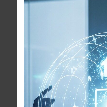
Martín
y
Loreto