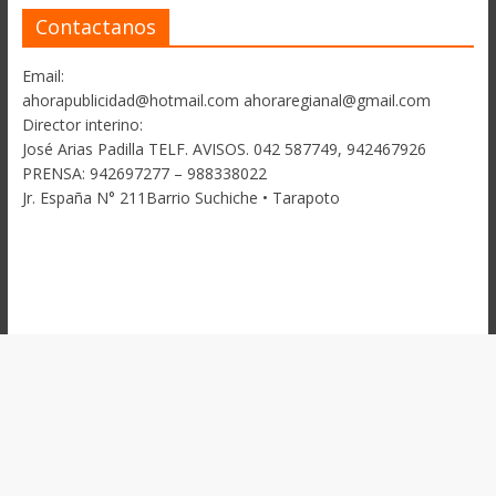
Contactanos
Email:
ahorapublicidad@hotmail.com ahoraregianal@gmail.com
Director interino:
José Arias Padilla TELF. AVISOS. 042 587749, 942467926
PRENSA: 942697277 – 988338022
Jr. España N° 211Barrio Suchiche • Tarapoto