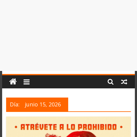
del
Perú,
Mundo
,
Ucayali,
San
Martín
y
Loreto
Día:
junio 15, 2026