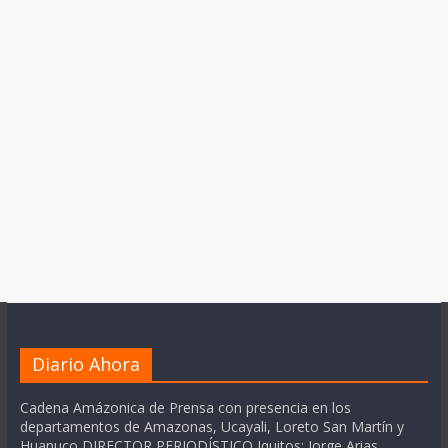
Diario Ahora
Cadena Amázonica de Prensa con presencia en los
departamentos de Amazonas, Ucayali, Loreto San Martín y
Huanuco DIRECTOR PERIODÍSTICO Iquitos: Jorge Arias