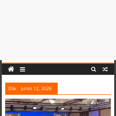
del
Perú,
Mundo
,
Ucayali,
San
Martín
y
Loreto
Día:
junio 12, 2026