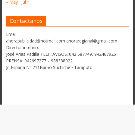
« May
Jul »
Contactanos
Email:
ahorapublicidad@hotmail.com ahoraregianal@gmail.com
Director interino:
José Arias Padilla TELF. AVISOS. 042 587749, 942467926
PRENSA: 942697277 – 988338022
Jr. España N° 211Barrio Suchiche • Tarapoto