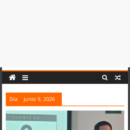
del
Perú,
Mundo
,
Ucayali,
San
Martín
y
Loreto
Día:
junio 9, 2026