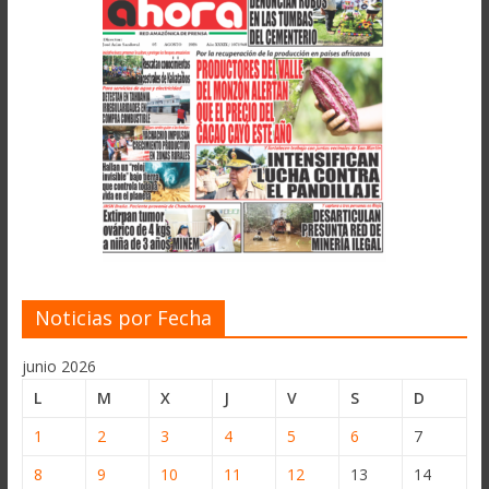
Noticias por Fecha
junio 2026
L
M
X
J
V
S
D
1
2
3
4
5
6
7
8
9
10
11
12
13
14