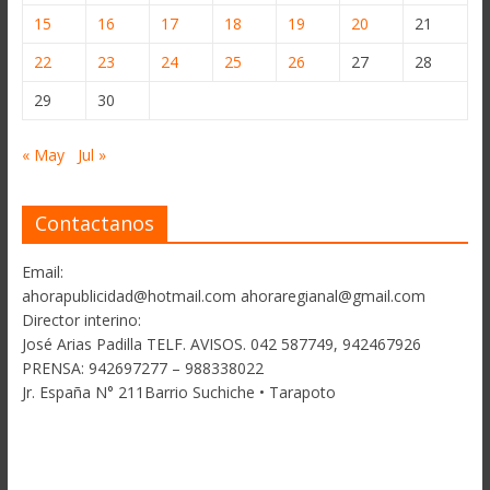
15
16
17
18
19
20
21
22
23
24
25
26
27
28
29
30
« May
Jul »
Contactanos
Email:
ahorapublicidad@hotmail.com ahoraregianal@gmail.com
Director interino:
José Arias Padilla TELF. AVISOS. 042 587749, 942467926
PRENSA: 942697277 – 988338022
Jr. España N° 211Barrio Suchiche • Tarapoto