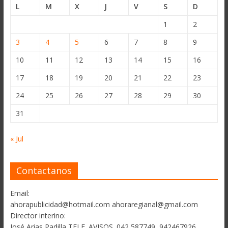
L
M
X
J
V
S
D
1
2
3
4
5
6
7
8
9
10
11
12
13
14
15
16
17
18
19
20
21
22
23
24
25
26
27
28
29
30
31
« Jul
Contactanos
Email:
ahorapublicidad@hotmail.com ahoraregianal@gmail.com
Director interino:
José Arias Padilla TELF. AVISOS. 042 587749, 942467926