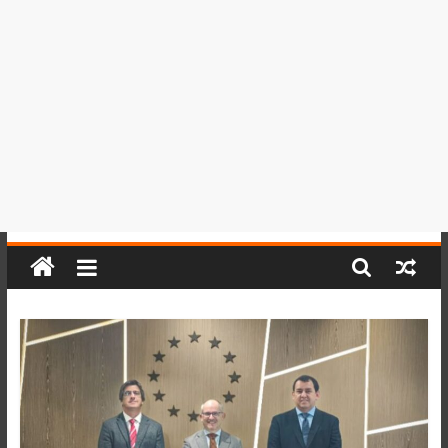
del
Perú,
Mundo
,
Ucayali,
San
Martín
y
Loreto