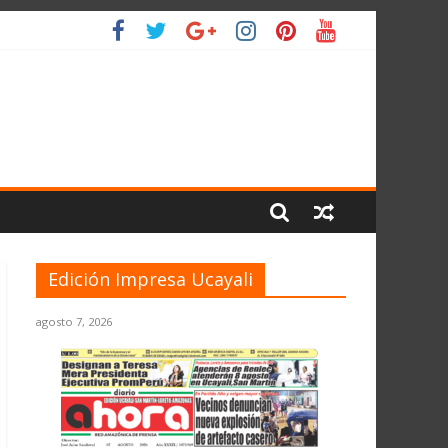
IO
Edición Impresa Ucayali
agosto 7, 2026