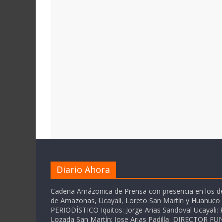
Diario Ahora
Cadena Amázonica de Prensa con presencia en los 
de Amazonas, Ucayali, Loreto San Martín y Huanuc
PERIODÍSTICO Iquitos: Jorge Arias Sandoval Ucayali: P
Lozada San Martín: Jose Arias Padilla DIRECTOR 