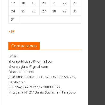
17
18
19
20
21
22
23
24
25
26
27
28
29
30
31
« Jul
Contactanos
Email:
ahorapublicidad@hotmail.com
ahoraregianal@gmail.com
Director interino:
José Arias Padilla TELF. AVISOS. 042 587749,
942467926
PRENSA: 942697277 – 988338022
Jr. España N° 211Barrio Suchiche • Tarapoto