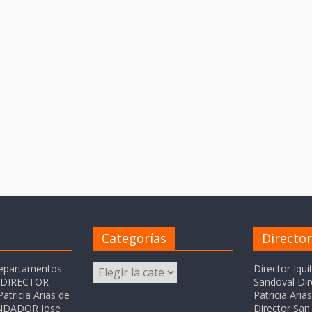
Categorías
Directo
Categorías
departamentos
Director Iqui
o DIRECTOR
Sandoval Dir
atricia Arias de
Patricia Ari
FUNDADOR Jose
Director San 