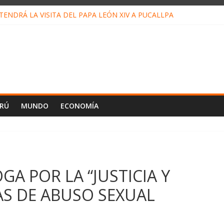
ENDRÁ LA VISITA DEL PAPA LEÓN XIV A PUCALLPA
CONCURSO DE MICRORELATOS BIBLIOTECUENTO 2026
NUEVA DIRECTIVA SUDUNU
PACTO DE ECONOMÍAS ILEGALES CONTRA PPII DE UCAYALI
E PETRÓLEO EN PERÚ SUPERÓ LOS 36 MIL BARRILES/DÍA EN JUL
ERÚ
MUNDO
ECONOMÍA
GA POR LA “JUSTICIA Y
AS DE ABUSO SEXUAL