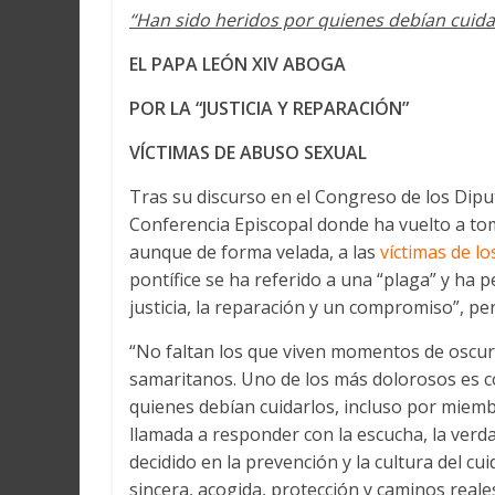
Martín
“Han sido heridos por quienes debían cuida
y
Loreto
EL PAPA LEÓN XIV ABOGA
POR LA “JUSTICIA Y REPARACIÓN”
VÍCTIMAS DE ABUSO SEXUAL
Tras su discurso en el Congreso de los Dipu
Conferencia Episcopal donde ha vuelto a tom
aunque de forma velada, a las
víctimas de l
pontífice se ha referido a una “plaga” y ha 
justicia, la reparación y un compromiso”, p
“No faltan los que viven momentos de oscur
samaritanos. Uno de los más dolorosos es c
quienes debían cuidarlos, incluso por miemb
llamada a responder con la escucha, la verd
decidido en la prevención y la cultura del 
sincera, acogida, protección y caminos real