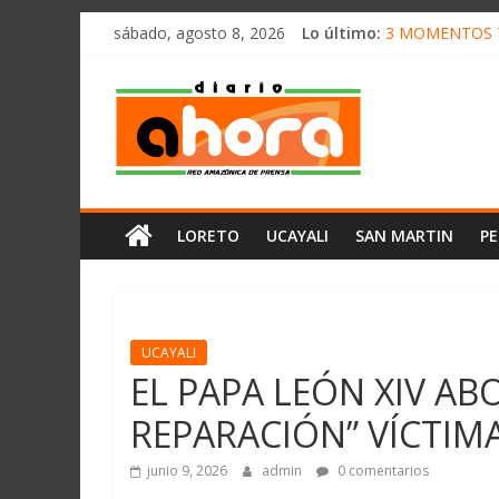
олимп казино
Saltar
sábado, agosto 8, 2026
Lo último:
3 MOMENTOS T
al
CONVOCAN A 
contenido
Diario
ELEGIRÁN LA 
DENUNCIAN IM
PRODUCCIÓN D
Ahora
Cadena
LORETO
UCAYALI
SAN MARTIN
P
Amazónica
de
Prensa
Noticias
del
UCAYALI
Perú,
EL PAPA LEÓN XIV ABO
Mundo
REPARACIÓN” VÍCTIM
,
Ucayali,
junio 9, 2026
admin
0 comentarios
San