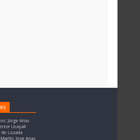
res
tos: Jorge Arias
ector Ucayali:
as de Lozada
Martín: Jose Arias