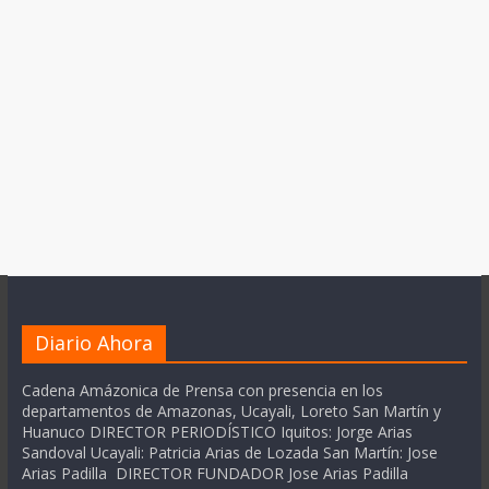
Diario Ahora
Cadena Amázonica de Prensa con presencia en los
departamentos de Amazonas, Ucayali, Loreto San Martín y
Huanuco DIRECTOR PERIODÍSTICO Iquitos: Jorge Arias
Sandoval Ucayali: Patricia Arias de Lozada San Martín: Jose
Arias Padilla DIRECTOR FUNDADOR Jose Arias Padilla