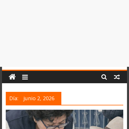
del
Perú,
Mundo
,
Ucayali,
San
Martín
y
Loreto
Día:
junio 2, 2026