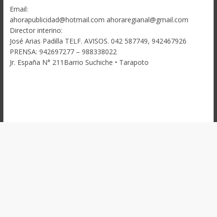
Email:
ahorapublicidad@hotmail.com ahoraregianal@gmail.com
Director interino:
José Arias Padilla TELF. AVISOS. 042 587749, 942467926
PRENSA: 942697277 – 988338022
Jr. España N° 211Barrio Suchiche • Tarapoto