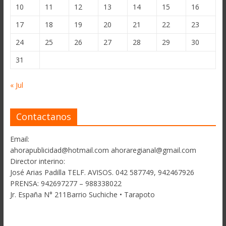
10
11
12
13
14
15
16
17
18
19
20
21
22
23
24
25
26
27
28
29
30
31
« Jul
Contactanos
Email:
ahorapublicidad@hotmail.com ahoraregianal@gmail.com
Director interino:
José Arias Padilla TELF. AVISOS. 042 587749, 942467926
PRENSA: 942697277 – 988338022
Jr. España N° 211Barrio Suchiche • Tarapoto