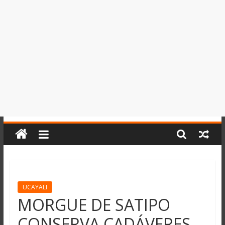
del
Perú,
Mundo
,
Ucayali,
San
Martín
y
Loreto
UCAYALI
MORGUE DE SATIPO
CONSERVA CADÁVERES