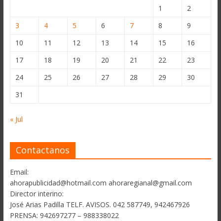
1
2
3
4
5
6
7
8
9
10
11
12
13
14
15
16
17
18
19
20
21
22
23
24
25
26
27
28
29
30
31
« Jul
Contactanos
Email:
ahorapublicidad@hotmail.com ahoraregianal@gmail.com
Director interino:
José Arias Padilla TELF. AVISOS. 042 587749, 942467926
PRENSA: 942697277 – 988338022