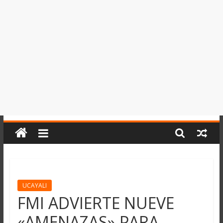
del
Perú,
Mundo
,
Ucayali,
San
Martín
y
Loreto
UCAYALI
FMI ADVIERTE NUEVE
«AMENAZAS» PARA