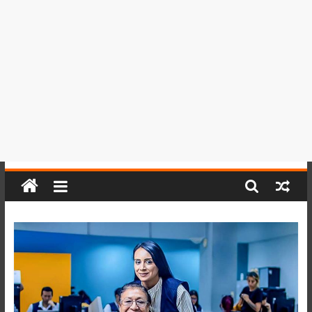
del
Perú,
Mundo
,
Ucayali,
San
Martín
y
Loreto