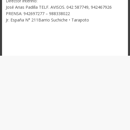
Director interino:
José Arias Padilla TELF. AVISOS. 042 587749, 942467926
PRENSA: 942697277 – 988338022
Jr. España N° 211Barrio Suchiche • Tarapoto