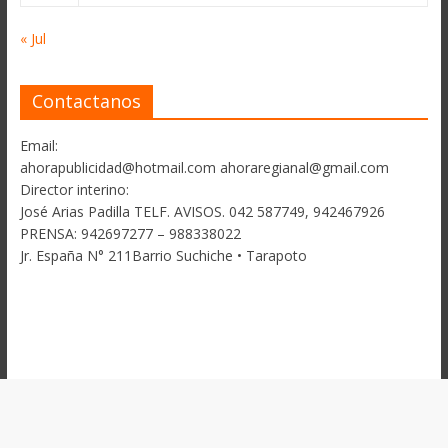
« Jul
Contactanos
Email:
ahorapublicidad@hotmail.com ahoraregianal@gmail.com
Director interino:
José Arias Padilla TELF. AVISOS. 042 587749, 942467926
PRENSA: 942697277 – 988338022
Jr. España N° 211Barrio Suchiche • Tarapoto