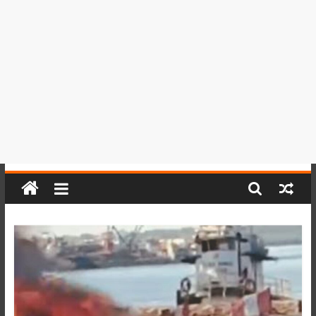
del
Perú,
Mundo
,
Ucayali,
San
Martín
y
Loreto