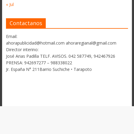
« Jul
Contactanos
Email:
ahorapublicidad@hotmail.com ahoraregianal@gmail.com
Director interino:
José Arias Padilla TELF. AVISOS. 042 587749, 942467926
PRENSA: 942697277 – 988338022
Jr. España N° 211Barrio Suchiche • Tarapoto