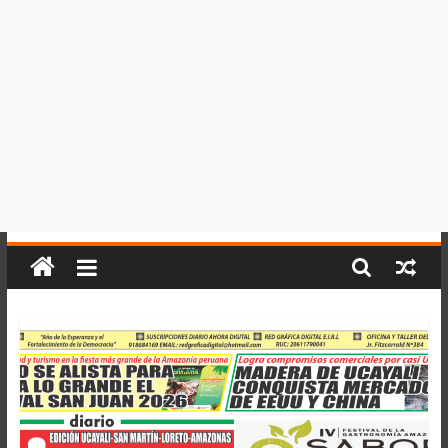
del
Perú,
Mundo
,
Ucayali,
San
Martín
y
Loreto