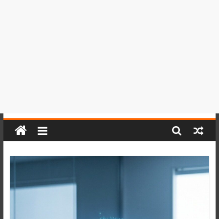
del
Perú,
Mundo
,
Ucayali,
San
Martín
y
Loreto