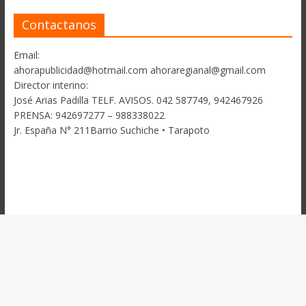
Contactanos
Email:
ahorapublicidad@hotmail.com ahoraregianal@gmail.com
Director interino:
José Arias Padilla TELF. AVISOS. 042 587749, 942467926
PRENSA: 942697277 – 988338022
Jr. España N° 211Barrio Suchiche • Tarapoto