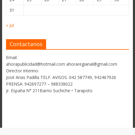
31
« Jul
Contactanos
Email:
ahorapublicidad@hotmail.com ahoraregianal@gmail.com
Director interino:
José Arias Padilla TELF. AVISOS. 042 587749, 942467926
PRENSA: 942697277 – 988338022
Jr. España N° 211Barrio Suchiche • Tarapoto