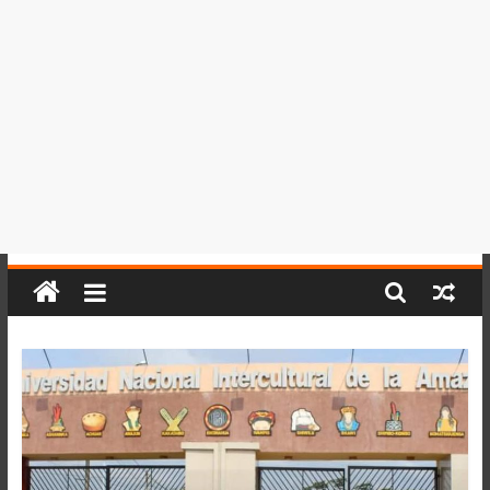
del
Perú,
Mundo
,
Ucayali,
San
Martín
y
Loreto