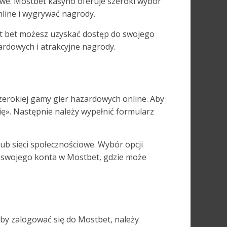
dowe. Mostbet kasyno oferuje szeroki wybór
online i wygrywać nagrody.
ost bet możesz uzyskać dostęp do swojego
ardowych i atrakcyjne nagrody.
szerokiej gamy gier hazardowych online. Aby
się». Następnie należy wypełnić formularz
lub sieci społecznościowe. Wybór opcji
do swojego konta w Mostbet, gdzie może
by zalogować się do Mostbet, należy