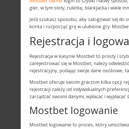
mostbet casino
login to szybki i łatwy sposó
gier, w tym sloty, ruletkę, blackjacka i wiele
Jeśli szukasz sposobu, aby zalogować się do 
konta i rozpocząć grę w ulubione gry. Mostbet
Rejestracja i logow
Rejestracja w kasynie Mostbet to prosty i sz
zarejestrować się w Mostbet, należy odwiedzić
rejestracyjny, podając swoje dane osobowe, tak
Mostbet oferuje swoim graczom kilka opcji rej
rejestracji zależy od indywidualnych preferen
zarządzać swoimi danymi, wpłacać i wypłacać ś
Mostbet logowanie
Mostbet logowanie to proces, który umożliwi