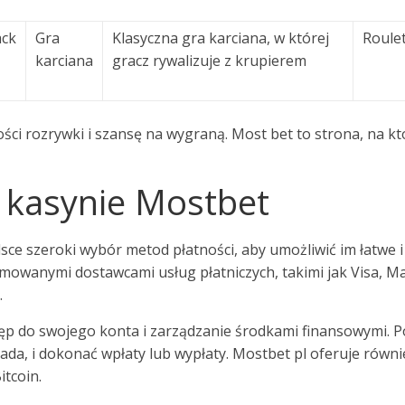
ack
Gra
Klasyczna gra karciana, w której
Roule
karciana
gracz rywalizuje z krupierem
ości rozrywki i szansę na wygraną. Most bet to strona, na k
 kasynie Mostbet
e szeroki wybór metod płatności, aby umożliwić im łatwe i
wanymi dostawcami usług płatniczych, takimi jak Visa, Mas
.
ęp do swojego konta i zarządzanie środkami finansowymi. 
iada, i dokonać wpłaty lub wypłaty. Mostbet pl oferuje równ
tcoin.