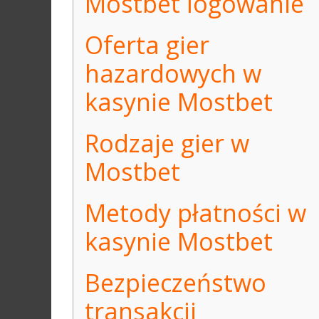
Mostbet logowanie
Martín
y
Oferta gier
Loreto
hazardowych w
kasynie Mostbet
Rodzaje gier w
Mostbet
Metody płatności w
kasynie Mostbet
Bezpieczeństwo
transakcji