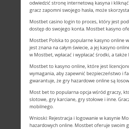
odwiedzić stronę internetową kasyna i kliknąć 
gracz zapomni swojego hasła, może skorzystać
Mostbet casino login to proces, który jest p
dostęp do swojego konta. Mostbet kasyno ofe
Mostbet Polska to popularne kasyno online w
jest znana na całym świecie, a jej kasyno onli
w Mostbet, wpłacać i wypłacać środki, a także
Mostbet to kasyno online, które jest licencj
wymagania, aby zapewnić bezpieczeństwo i f
gwarantuje, że gry hazardowe online są losowe
Most bet to popularna opcja wśród graczy, k
slotowe, gry karciane, gry stołowe i inne. G
mobilnego.
Wnioski: Rejestracja i logowanie w kasynie Mo
hazardowych online. Mostbet oferuje swoim gr