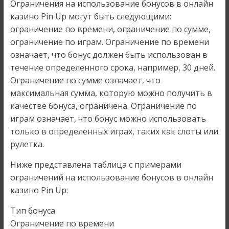
Ограничения на использование бонусов в онлайн
казино Pin Up могут быть следующими:
ограничение по времени, ограничение по сумме,
ограничение по играм. Ограничение по времени
означает, что бонус должен быть использован в
течение определенного срока, например, 30 дней.
Ограничение по сумме означает, что
максимальная сумма, которую можно получить в
качестве бонуса, ограничена. Ограничение по
играм означает, что бонус можно использовать
только в определенных играх, таких как слоты или
рулетка.
Ниже представлена таблица с примерами
ограничений на использование бонусов в онлайн
казино Pin Up:
Тип бонуса
Ограничение по времени