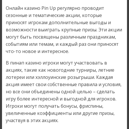
Онлайн казино Pin Up регулярно проводит
сезонные и тематические акции, которые
приносят игрокам дополнительные выгоды и
возможности выиграть крупные призы. Эти акции
могут быть посвящены различным праздникам,
событиям или темам, и каждый раз они приносят
что-то новое и интересное.
В пинап казино игроки могут участвовать в
акциях, такие как новогодние турниры, летние
лотереи или хэллоуинские розыгрыши. Каждая
акция имеет свои собственные правила и условия,
но все они объединены одной целью – сделать
игру более интересной и выгодной для игроков.
Игроки могут получать бонусы, фриспины,
увеличенные коэффициенты или другие призы,
участвуя в этих акциях.