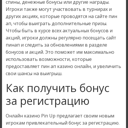
спины, денежные бонусы или другие награды.
Игроки также могут участвовать в турнирах и
других акциях, которые проводятся на сайте пин
ап, чтобы выиграть дополнительные призы.
Чтобы быть в курсе всех актуальных бонусов и
акций, игроки должны регулярно посещать сайт
пинап и следить за обновлениями в разделе
бонусов и акций. Это поможет им максимально
использовать возможности, которые
предоставляет пин ап казино онлайн, и увеличить
свои шансы на выигрыш.
Как получить бонус
за регистрацию
Онлайн казино Pin Up предлагает своим новым
игрокам привлекательный бонус за регистрацию.