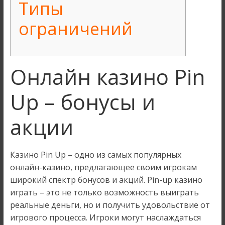
Типы
ограничений
Онлайн казино Pin
Up – бонусы и
акции
Казино Pin Up – одно из самых популярных
онлайн-казино, предлагающее своим игрокам
широкий спектр бонусов и акций. Pin-up казино
играть – это не только возможность выиграть
реальные деньги, но и получить удовольствие от
игрового процесса. Игроки могут наслаждаться