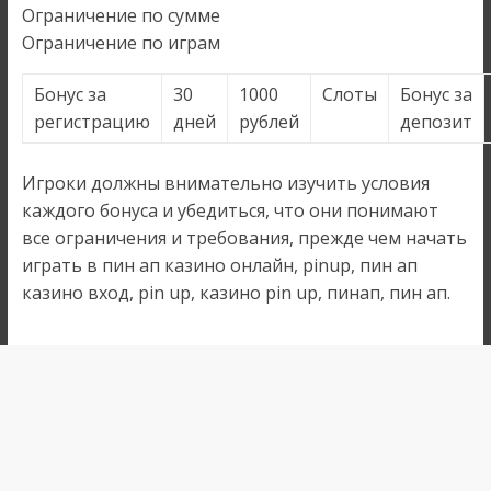
Ограничение по сумме
Ограничение по играм
Бонус за
30
1000
Слоты
Бонус за
регистрацию
дней
рублей
депозит
Игроки должны внимательно изучить условия
каждого бонуса и убедиться, что они понимают
все ограничения и требования, прежде чем начать
играть в пин ап казино онлайн, pinup, пин ап
казино вход, pin up, казино pin up, пинап, пин ап.