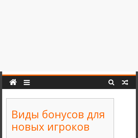
del
Perú,
Mundo
,
Ucayali,
San
Martín
y
Loreto
Виды бонусов для
новых игроков