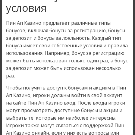
условия
Пин Ап Казино предлагает различные типы
бонусов, включая бонусы за регистрацию, бонусы
за депозит и бонусы за лояльность. Каждый тип
бонуса имеет свои собственные условия и правила
использования. Например, бонус за регистрацию
может быть использован только один раз, а бонус
за депозит может быть использован несколько
раз.
Чтобы получить доступ к бонусам и акциям в Пин
Ап Казино, игроки должны войти в свой аккаунт
на сайте Пин Ап Казино вход. После входа игроки
могут просмотреть доступные бонусы и акции и
выбрать те, которые им наиболее интересны.
Игроки также могут связаться с поддержкой Пин
Ап Казино онлайн, если у них есть вопросы или