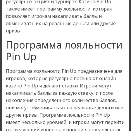
регулярных акциях и турнирах. Казино Pin Up
также имеет программу лояльности, которая
позволяет игрокам накапливать баллы и
обменивать их на реальные деньги или другие
призы.
Программа лояльности
Pin Up
Программа лояльности Pin Up предназначена для
игроков, которые регулярно посещают онлайн
казино Pin Up и делают ставки. Игроки могут
накапливать баллы за каждую ставку, и после
накопления определенного количества баллов,
они могут обменивать их на реальные деньги или
другие призы. Программа лояльности Pin Up
имеет несколько уровней, и игроки могут перейти
на следующий уровень, выполнив определенные