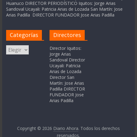
Huanuco DIRECTOR PERIODÍSTICO Iquitos: Jorge Arias
Sandoval Ucayali: Patricia Arias de Lozada San Martín: Jose
Arias Padilla DIRECTOR FUNDADOR Jose Arias Padilla
Categorías
Directores
Categorías
Director Iquitos:
Jorge Arias
Sandoval Director
Ucayali: Patricia
Arias de Lozada
Director San
Martín: Jose Arias
Padilla DIRECTOR
FUNDADOR Jose
Arias Padilla
Copyright © 2026
Diario Ahora
. Todos los derechos
reservados.