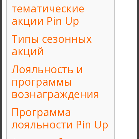
тематические
акции Pin Up
Типы сезонных
акций
Лояльность и
программы
вознаграждения
Программа
лояльности Pin Up