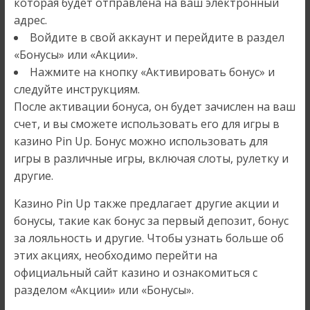
которая будет отправлена на ваш электронный
адрес.
Войдите в свой аккаунт и перейдите в раздел
«Бонусы» или «Акции».
Нажмите на кнопку «Активировать бонус» и
следуйте инструкциям.
После активации бонуса, он будет зачислен на ваш
счет, и вы сможете использовать его для игры в
казино Pin Up. Бонус можно использовать для
игры в различные игры, включая слоты, рулетку и
другие.
Казино Pin Up также предлагает другие акции и
бонусы, такие как бонус за первый депозит, бонус
за лояльность и другие. Чтобы узнать больше об
этих акциях, необходимо перейти на
официальный сайт казино и ознакомиться с
разделом «Акции» или «Бонусы».