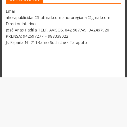
Email:
ahorapublicidad@hotmail.com ahoraregianal@gmail.com
Director interino:
José Arias Padilla TELF. AVISOS. 042 587749, 942467926
PRENSA: 942697277 – 988338022
Jr. España N° 211Barrio Suchiche • Tarapoto