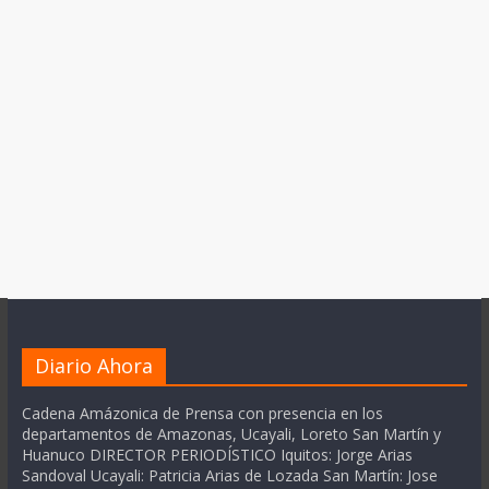
Diario Ahora
Cadena Amázonica de Prensa con presencia en los
departamentos de Amazonas, Ucayali, Loreto San Martín y
Huanuco DIRECTOR PERIODÍSTICO Iquitos: Jorge Arias
Sandoval Ucayali: Patricia Arias de Lozada San Martín: Jose