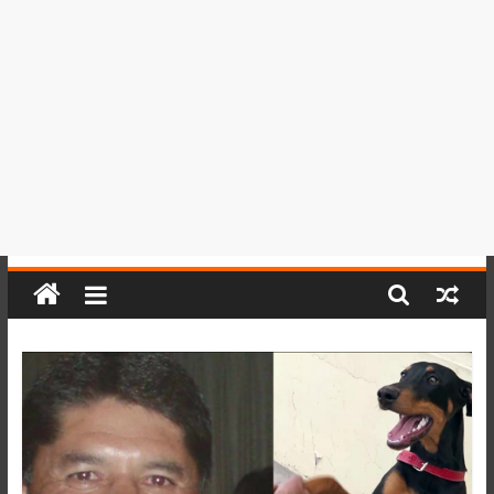
del
Perú,
Mundo
,
Ucayali,
San
Martín
y
Loreto