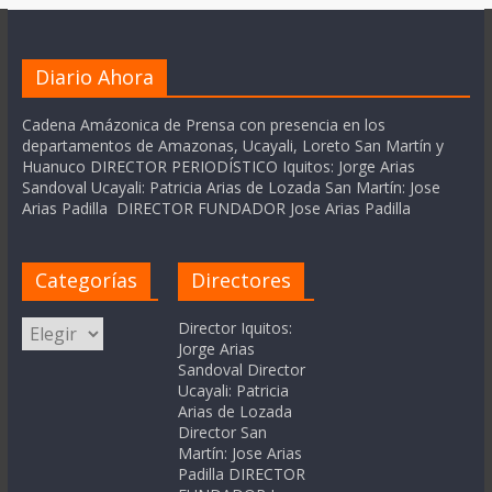
Diario Ahora
Cadena Amázonica de Prensa con presencia en los
departamentos de Amazonas, Ucayali, Loreto San Martín y
Huanuco DIRECTOR PERIODÍSTICO Iquitos: Jorge Arias
Sandoval Ucayali: Patricia Arias de Lozada San Martín: Jose
Arias Padilla DIRECTOR FUNDADOR Jose Arias Padilla
Categorías
Directores
Categorías
Director Iquitos:
Jorge Arias
Sandoval Director
Ucayali: Patricia
Arias de Lozada
Director San
Martín: Jose Arias
Padilla DIRECTOR