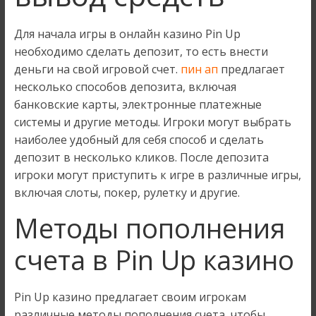
Для начала игры в онлайн казино Pin Up
необходимо сделать депозит, то есть внести
деньги на свой игровой счет.
пин ап
предлагает
несколько способов депозита, включая
банковские карты, электронные платежные
системы и другие методы. Игроки могут выбрать
наиболее удобный для себя способ и сделать
депозит в несколько кликов. После депозита
игроки могут приступить к игре в различные игры,
включая слоты, покер, рулетку и другие.
Методы пополнения
счета в Pin Up казино
Pin Up казино предлагает своим игрокам
различные методы пополнения счета, чтобы