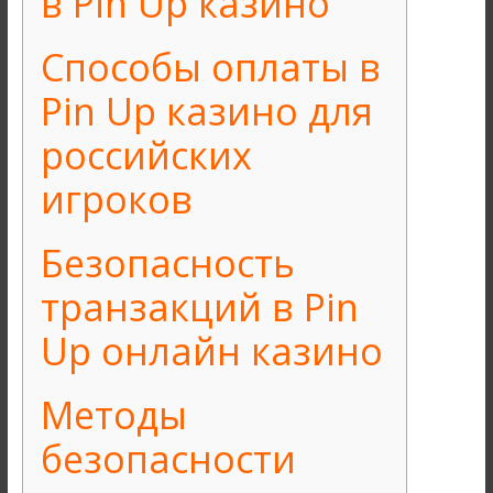
в Pin Up казино
Способы оплаты в
Pin Up казино для
российских
игроков
Безопасность
транзакций в Pin
Up онлайн казино
Методы
безопасности