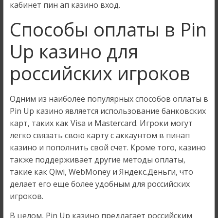
кабинет пин ап казино вход.
Способы оплаты в Pin
Up казино для
российских игроков
Одним из наиболее популярных способов оплаты в
Pin Up казино является использование банковских
карт, таких как Visa и Mastercard. Игроки могут
легко связать свою карту с аккаунтом в пинап
казино и пополнить свой счет. Кроме того, казино
также поддерживает другие методы оплаты,
такие как Qiwi, WebMoney и Яндекс.Деньги, что
делает его еще более удобным для российских
игроков.
В целом, Pin Up казино предлагает российским