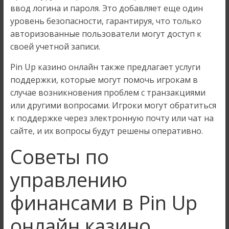
ввод логина и пароля. Это добавляет еще один
уровень безопасности, гарантируя, что только
авторизованные пользователи могут доступ к
своей учетной записи.
Pin Up казино онлайн также предлагает услуги
поддержки, которые могут помочь игрокам в
случае возникновения проблем с транзакциями
или другими вопросами. Игроки могут обратиться
к поддержке через электронную почту или чат на
сайте, и их вопросы будут решены оперативно.
Советы по
управлению
финансами в Pin Up
онлайн казино