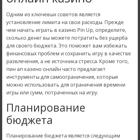
Одним из ключевых советов является
установление лимита на свои расходы. Прежде
чем начать играть в казино Pin Up, определите,
сколько денег вы можете потратить без ущерба
для своего бюджета. Это поможет вам избежать
финансовых проблем и сохранить игру в качестве
развлечения, а не источника стресса. Кроме того,
пин ап казино онлайн часто предлагает
инструменты для самоограничения, которые
можно использовать для ограничения времени
игры или сумм, потраченных на игру.
Планирование
бюджета
Планирование бюджета является следующим