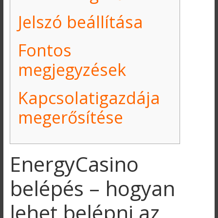
Jelszó beállítása
Fontos
megjegyzések
Kapcsolatigazdája
megerősítése
EnergyCasino
belépés – hogyan
lehet belépni az