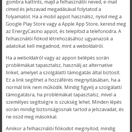
gombra kattints, majd a felhasználói neved, e-mail
címed és jelszavad megadásával folytatod a
folyamatot. Ha a mobil appot használsz, nyisd meg a
Google Play Store vagy a Apple App Store, keresd meg
az EnergyCasino appot, és telepítsd a telefonodra. A
felhasználói fiókod létrehozásához ugyanazok a
adatokat kell megadnod, mint a weboldalról.
Ha a weboldalról vagy az appon belépés során
problémákat tapasztalsz, használj az alternative
linket, amelyet a szolgálatti támogatás által biztosít.
Ez a link segíthet a hozzáférés megnyitásában, ha a
normál link nem működik. Mindig figyelj a szolgálatti
támogatásra, ha problémákat tapasztalsz, mivel a
személyes segítségre is szükség lehet. Minden lépés
során mindig biztonságosnak tartod a jelszavadat, és
ne oszd meg másokkal.
Amikor a felhasználói fiókodot megnyitod, mindig