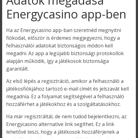
Adatok megadása
Energycasino app-ben
Ha az Energycasino app-ban szeretnéd megnyitni
fiókodat, először is érdemes megjegyezni, hogy a
felhasználói adatokat biztonságos módon kell
megadni. Az app a legújabb biztonsági protokollok
alapján működik, így a játékosok biztonsága
garantált.
Az első lépés a regisztráció, amikor a felhasználó a
játékosfiókjához tartozó e-mail címét és jelszavát kell
megadnia. Ez a folyamat segítségével a felhasználó
hozzáférhet a játékokhoz és a szolgáltatásokhoz.
Ha már regisztráltál, de nem tudod bejelentkezni, az
Energycasino alternative link segíthet. Ez a link
lehetővé teszi, hogy a játékosok hozzáférjenek a