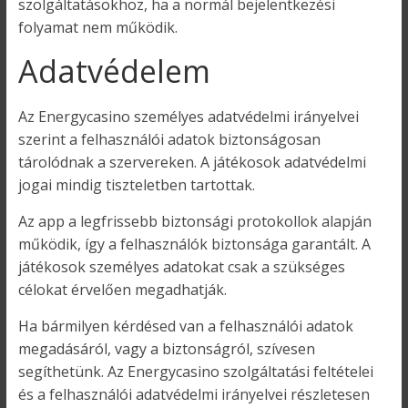
szolgáltatásokhoz, ha a normál bejelentkezési
folyamat nem működik.
Adatvédelem
Az Energycasino személyes adatvédelmi irányelvei
szerint a felhasználói adatok biztonságosan
tárolódnak a szervereken. A játékosok adatvédelmi
jogai mindig tiszteletben tartottak.
Az app a legfrissebb biztonsági protokollok alapján
működik, így a felhasználók biztonsága garantált. A
játékosok személyes adatokat csak a szükséges
célokat érvelően megadhatják.
Ha bármilyen kérdésed van a felhasználói adatok
megadásáról, vagy a biztonságról, szívesen
segíthetünk. Az Energycasino szolgáltatási feltételei
és a felhasználói adatvédelmi irányelvei részletesen