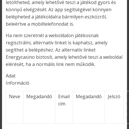
letöltheted, amely lehetővé teszi a játékod gyors és
könnyű elvégzését. Az app segítségével könnyen
belépheted a játékoldalra bármilyen eszközről,
beleértve a mobiltelefonodat is.
Ha nem szeretnél a weboldalon játékosnak
regisztrálni, alternatív linket is kaphatsz, amely
segíthet a belépéshez. Az alternatív linket
Energycasino biztosít, amely lehetővé teszi a weboldal
elérését, ha a normális link nem működik.
Adat
Információ
Neve
Megadandó
Email
Megadandó
Jelszó
cím
l
k
h