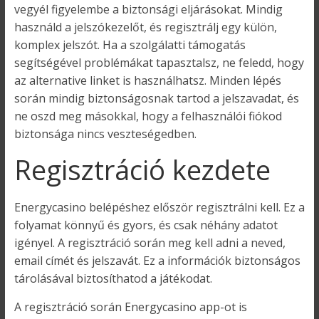
vegyél figyelembe a biztonsági eljárásokat. Mindig
használd a jelszókezelőt, és regisztrálj egy külön,
komplex jelszót. Ha a szolgálatti támogatás
segítségével problémákat tapasztalsz, ne feledd, hogy
az alternative linket is használhatsz. Minden lépés
során mindig biztonságosnak tartod a jelszavadat, és
ne oszd meg másokkal, hogy a felhasználói fiókod
biztonsága nincs veszteségedben.
Regisztráció kezdete
Energycasino belépéshez először regisztrálni kell. Ez a
folyamat könnyű és gyors, és csak néhány adatot
igényel. A regisztráció során meg kell adni a neved,
email címét és jelszavát. Ez a információk biztonságos
tárolásával biztosíthatod a játékodat.
A regisztráció során Energycasino app-ot is