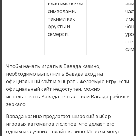
классическими
ани
символами,
част
такими как
име
фрукты и
бон
семерки.
уро
спе
сим
Чтобы начать играть в Вавада казино,
необходимо выполнить Вавада вход на
официальный сайт и выбрать желаемую игру. Если
официальный сайт недоступен, можно
использовать Вавада зеркало или Вавада рабочее
зеркало.
Вавада казино предлагает широкий выбор
игровых автоматов и слотов, что делает его
одним из лучших онлайн-казино. Игроки могут