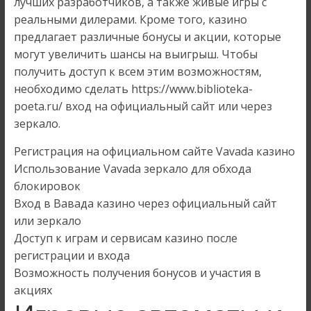
лучших разработчиков, а также живые игры с
реальными дилерами. Кроме того, казино
предлагает различные бонусы и акции, которые
могут увеличить шансы на выигрыш. Чтобы
получить доступ к всем этим возможностям,
необходимо сделать https://www.biblioteka-
poeta.ru/ вход на официальный сайт или через
зеркало.
Регистрация на официальном сайте Vavada казино
Использование Vavada зеркало для обхода
блокировок
Вход в Вавада казино через официальный сайт
или зеркало
Доступ к играм и сервисам казино после
регистрации и входа
Возможность получения бонусов и участия в
акциях