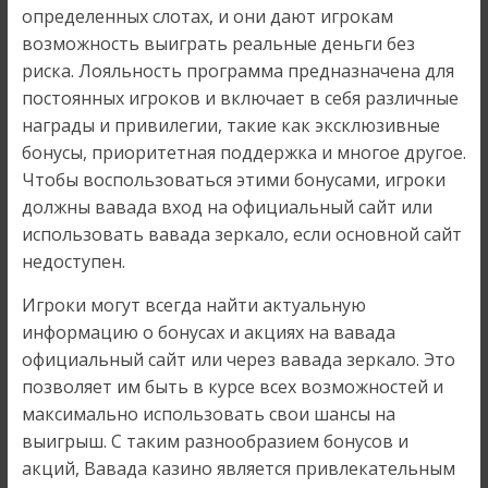
определенных слотах, и они дают игрокам
возможность выиграть реальные деньги без
риска. Лояльность программа предназначена для
постоянных игроков и включает в себя различные
награды и привилегии, такие как эксклюзивные
бонусы, приоритетная поддержка и многое другое.
Чтобы воспользоваться этими бонусами, игроки
должны вавада вход на официальный сайт или
использовать вавада зеркало, если основной сайт
недоступен.
Игроки могут всегда найти актуальную
информацию о бонусах и акциях на вавада
официальный сайт или через вавада зеркало. Это
позволяет им быть в курсе всех возможностей и
максимально использовать свои шансы на
выигрыш. С таким разнообразием бонусов и
акций, Вавада казино является привлекательным