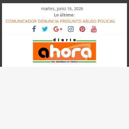
олимп казино
Saltar
martes, junio 16, 2026
al
Lo último:
contenido
COMUNICADOR DENUNCIA PRESUNTO ABUSO POLICIAL
PRODUCCIÓN NACIONAL DE MAÍZ AMARILLO ALCANZÓ 1.3
MILLONES DE TONS.
VELARDE CUESTIONA CRECIMIENTO DE MÁS 3% EN PERÚ
ENTREGARÁN GRATIS AGUA DE MESA A LAS FAMILIAS
DESTRUYEN 9 BALSAS-DRAGA EN CURIMANÁ
Diario
Ahora
Cadena
Amazónica
de
Prensa
Noticias