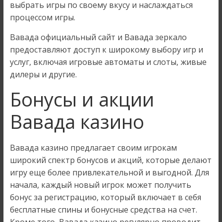
выбрать игры по своему вкусу и наслаждаться
процессом игры.
Вавада официальный сайт и Вавада зеркало
предоставляют доступ к широкому выбору игр и
услуг, включая игровые автоматы и слоты, живые
дилеры и другие.
Бонусы и акции
Вавада казино
Вавада казино предлагает своим игрокам
широкий спектр бонусов и акций, которые делают
игру еще более привлекательной и выгодной. Для
начала, каждый новый игрок может получить
бонус за регистрацию, который включает в себя
бесплатные спины и бонусные средства на счет.