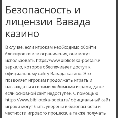
Безопасность и
лицензии Вавада
казино
В случае, если игрокам необходимо обойти
блокировки или ограничения, они могут
использовать https://www.biblioteka-poeta.ru/
зеркало, которое обеспечивает доступ к
официальному сайту Вавада казино. Это
позволяет игрокам продолжать играть и
наслаждаться своими любимыми играми, даже
если основной сайт недоступен. С помощью
https://www.biblioteka-poeta.ru/ официальный сайт
игроки могут быть уверены в безопасности и
честности игрового процесса, а также получать