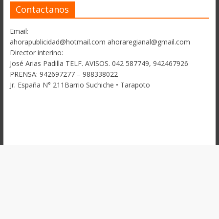
Contactanos
Email:
ahorapublicidad@hotmail.com ahoraregianal@gmail.com
Director interino:
José Arias Padilla TELF. AVISOS. 042 587749, 942467926
PRENSA: 942697277 – 988338022
Jr. España N° 211Barrio Suchiche • Tarapoto