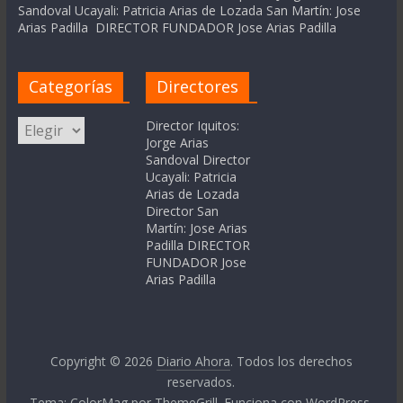
Sandoval Ucayali: Patricia Arias de Lozada San Martín: Jose
Arias Padilla DIRECTOR FUNDADOR Jose Arias Padilla
Categorías
Directores
Categorías
Director Iquitos:
Jorge Arias
Sandoval Director
Ucayali: Patricia
Arias de Lozada
Director San
Martín: Jose Arias
Padilla DIRECTOR
FUNDADOR Jose
Arias Padilla
Copyright © 2026
Diario Ahora
. Todos los derechos
reservados.
Tema:
ColorMag
por ThemeGrill. Funciona con
WordPress
.