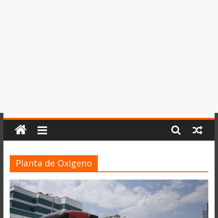
del
Perú,
Mundo
,
Ucayali,
San
Martín
y
Loreto
Planta de Oxigeno