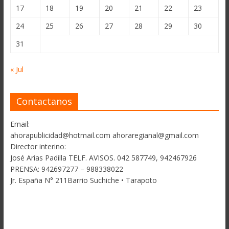
17
18
19
20
21
22
23
24
25
26
27
28
29
30
31
« Jul
Contactanos
Email:
ahorapublicidad@hotmail.com ahoraregianal@gmail.com
Director interino:
José Arias Padilla TELF. AVISOS. 042 587749, 942467926
PRENSA: 942697277 – 988338022
Jr. España N° 211Barrio Suchiche • Tarapoto