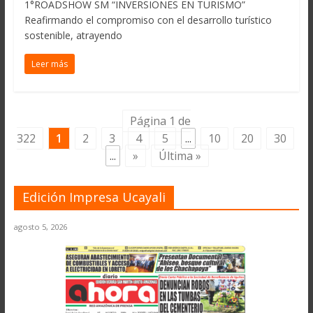
1°ROADSHOW SM “INVERSIONES EN TURISMO”
Reafirmando el compromiso con el desarrollo turístico
sostenible, atrayendo
Leer más
Página 1 de
322
1
2
3
4
5
...
10
20
30
...
»
Última »
Edición Impresa Ucayali
agosto 5, 2026