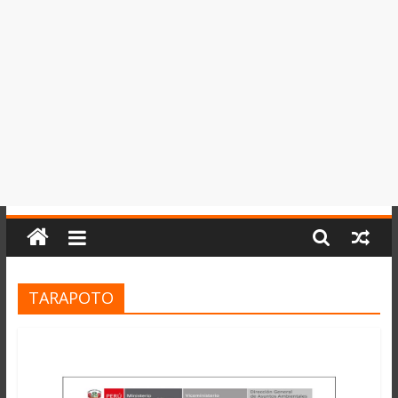
del
Perú,
Mundo
,
Ucayali,
San
Martín
y
Loreto
TARAPOTO