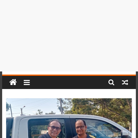
del
Perú,
Mundo
,
Ucayali,
San
Martín
y
Loreto