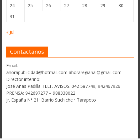
24
25
26
27
28
29
30
31
« Jul
Contactanos
Email:
ahorapublicidad@hotmail.com ahoraregianal@gmail.com
Director interino:
José Arias Padilla TELF. AVISOS. 042 587749, 942467926
PRENSA: 942697277 – 988338022
Jr. España N° 211Barrio Suchiche • Tarapoto