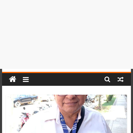
del
Perú,
Mundo
,
Ucayali,
San
Martín
y
Loreto