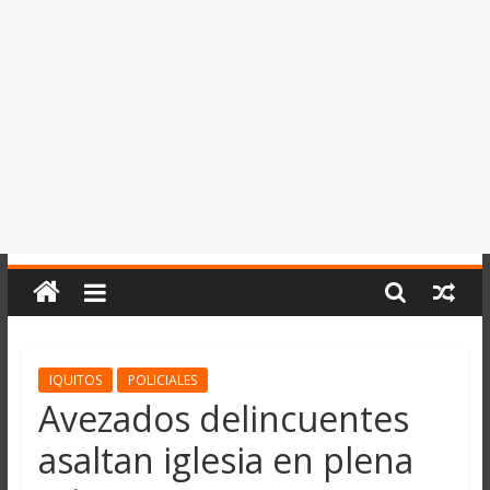
del
Perú,
Mundo
,
Ucayali,
San
Martín
y
Loreto
IQUITOS
POLICIALES
Avezados delincuentes
asaltan iglesia en plena