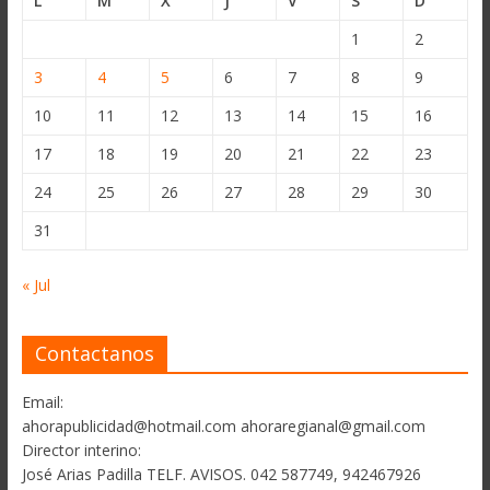
L
M
X
J
V
S
D
1
2
3
4
5
6
7
8
9
10
11
12
13
14
15
16
17
18
19
20
21
22
23
24
25
26
27
28
29
30
31
« Jul
Contactanos
Email:
ahorapublicidad@hotmail.com ahoraregianal@gmail.com
Director interino:
José Arias Padilla TELF. AVISOS. 042 587749, 942467926