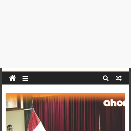
del
Perú,
Mundo
,
Ucayali,
San
Martín
y
Loreto