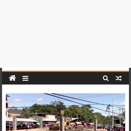
del
Perú,
Mundo
,
Ucayali,
San
Martín
y
Loreto