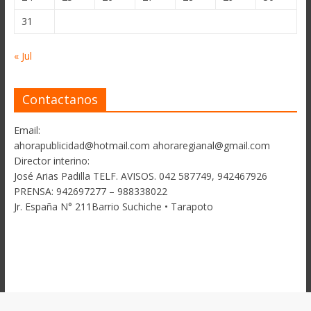
31
« Jul
Contactanos
Email:
ahorapublicidad@hotmail.com ahoraregianal@gmail.com
Director interino:
José Arias Padilla TELF. AVISOS. 042 587749, 942467926
PRENSA: 942697277 – 988338022
Jr. España N° 211Barrio Suchiche • Tarapoto