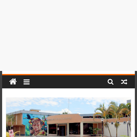
del
Perú,
Mundo
,
Ucayali,
San
Martín
y
Loreto