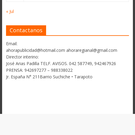
« Jul
Contactanos
Email:
ahorapublicidad@hotmail.com ahoraregianal@gmail.com
Director interino:
José Arias Padilla TELF. AVISOS. 042 587749, 942467926
PRENSA: 942697277 – 988338022
Jr. España N° 211Barrio Suchiche • Tarapoto