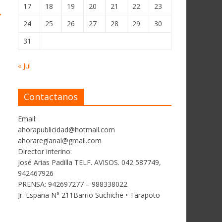
17
18
19
20
21
22
23
→
24
25
26
27
28
29
30
31
« Jul
Contactanos
Email:
ahorapublicidad@hotmail.com
ahoraregianal@gmail.com
Director interino:
José Arias Padilla TELF. AVISOS. 042 587749,
942467926
PRENSA: 942697277 – 988338022
Jr. España N° 211Barrio Suchiche • Tarapoto