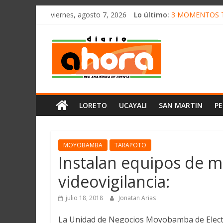
олимп казино
Saltar
viernes, agosto 7, 2026
Lo último:
3 MOMENTOS T
al
CONVOCAN A C
contenido
Diario
ELEGIRÁN LA 
DENUNCIAN IM
PRODUCCIÓN DE
Ahora
Cadena
LORETO
UCAYALI
SAN MARTIN
P
Amazónica
de
Prensa
Noticias
MOYOBAMBA
TARAPOTO
del
Instalan equipos de m
Perú,
videovigilancia:
Mundo
,
julio 18, 2018
Jonatan Arias
Ucayali,
San
La Unidad de Negocios Moyobamba de Electro