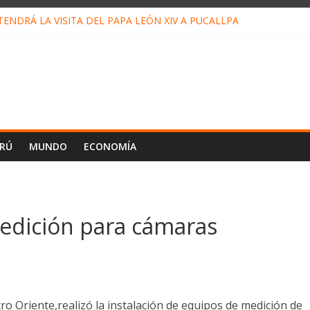
ENDRÁ LA VISITA DEL PAPA LEÓN XIV A PUCALLPA
ONCURSO DE MICRORELATOS BIBLIOTECUENTO 2026
NUEVA DIRECTIVA SUDUNU
PACTO DE ECONOMÍAS ILEGALES CONTRA PPII DE UCAYALI
 PETRÓLEO EN PERÚ SUPERÓ LOS 36 MIL BARRILES/DÍA EN JULI
ERÚ
MUNDO
ECONOMÍA
edición para cámaras
 Oriente,realizó la instalación de equipos de medición de