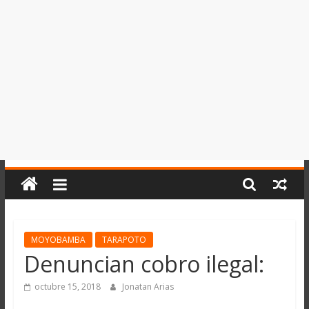
del
Perú,
Mundo
,
Ucayali,
San
Martín
y
Loreto
MOYOBAMBA
TARAPOTO
Denuncian cobro ilegal:
octubre 15, 2018
Jonatan Arias