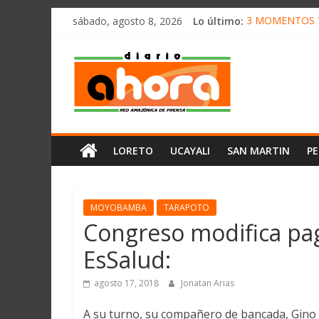
олимп казино
Saltar
sábado, agosto 8, 2026
Lo último:
3 MOMENTOS T
al
CONVOCAN A 
contenido
Diario
ELEGIRÁN LA 
DENUNCIAN IM
PRODUCCIÓN D
Ahora
Cadena
LORETO
UCAYALI
SAN MARTIN
P
Amazónica
de
Prensa
Noticias
MOYOBAMBA
TARAPOTO
del
Congreso modifica pag
Perú,
EsSalud:
Mundo
,
agosto 17, 2018
Jonatan Arias
Ucayali,
San
A su turno, su compañero de bancada, Gino 