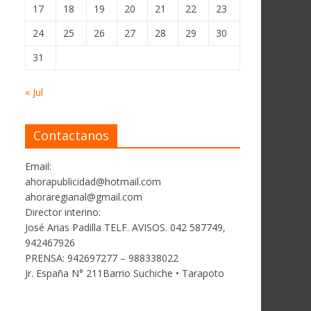
17
18
19
20
21
22
23
24
25
26
27
28
29
30
31
« Jul
Contactanos
Email:
ahorapublicidad@hotmail.com
ahoraregianal@gmail.com
Director interino:
José Arias Padilla TELF. AVISOS. 042 587749,
942467926
PRENSA: 942697277 – 988338022
Jr. España N° 211Barrio Suchiche • Tarapoto