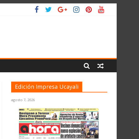
IO
Edición Impresa Ucayali
agosto 7, 2026