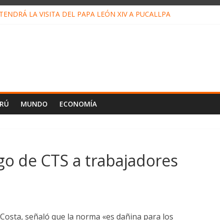
ENDRÁ LA VISITA DEL PAPA LEÓN XIV A PUCALLPA
CONCURSO DE MICRORELATOS BIBLIOTECUENTO 2026
NUEVA DIRECTIVA SUDUNU
PACTO DE ECONOMÍAS ILEGALES CONTRA PPII DE UCAYALI
E PETRÓLEO EN PERÚ SUPERÓ LOS 36 MIL BARRILES/DÍA EN JUL
ERÚ
MUNDO
ECONOMÍA
o de CTS a trabajadores
Costa, señaló que la norma «es dañina para los