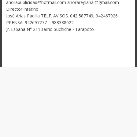
ahorapublicidad@hotmail.com ahoraregianal@gmail.com
Director interino:
José Arias Padilla TELF. AVISOS. 042 587749, 942467926
PRENSA: 942697277 – 988338022
Jr. España N° 211Barrio Suchiche • Tarapoto