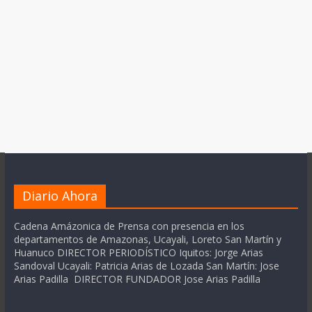
Diario Ahora
Cadena Amázonica de Prensa con presencia en los
departamentos de Amazonas, Ucayali, Loreto San Martín y
Huanuco DIRECTOR PERIODÍSTICO Iquitos: Jorge Arias
Sandoval Ucayali: Patricia Arias de Lozada San Martín: Jose
Arias Padilla DIRECTOR FUNDADOR Jose Arias Padilla