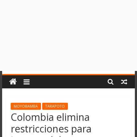
del
Perú,
Mundo
,
Ucayali,
San
Martín
y
Loreto
MOYOBAMBA
TARAPOTO
Colombia elimina
restricciones para