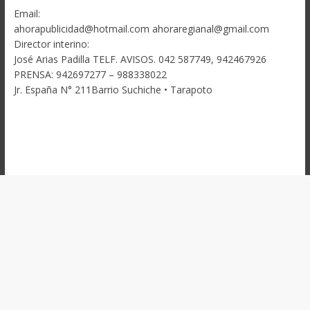
Email:
ahorapublicidad@hotmail.com ahoraregianal@gmail.com
Director interino:
José Arias Padilla TELF. AVISOS. 042 587749, 942467926
PRENSA: 942697277 – 988338022
Jr. España N° 211Barrio Suchiche • Tarapoto