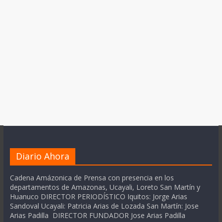
Diario Ahora
Cadena Amázonica de Prensa con presencia en los
departamentos de Amazonas, Ucayali, Loreto San Martín y
Huanuco DIRECTOR PERIODÍSTICO Iquitos: Jorge Arias
Sandoval Ucayali: Patricia Arias de Lozada San Martín: Jose
Arias Padilla DIRECTOR FUNDADOR Jose Arias Padilla