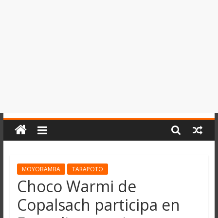
del
Perú,
Mundo
,
Ucayali,
San
Martín
y
Loreto
MOYOBAMBA
TARAPOTO
Choco Warmi de
Copalsach participa en