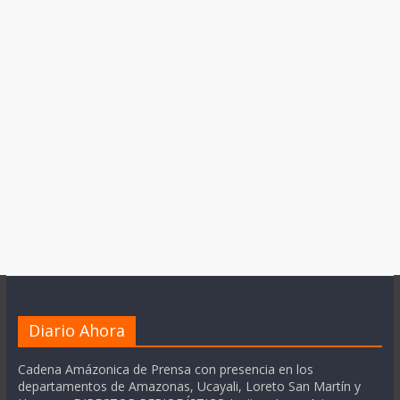
Diario Ahora
Cadena Amázonica de Prensa con presencia en los
departamentos de Amazonas, Ucayali, Loreto San Martín y