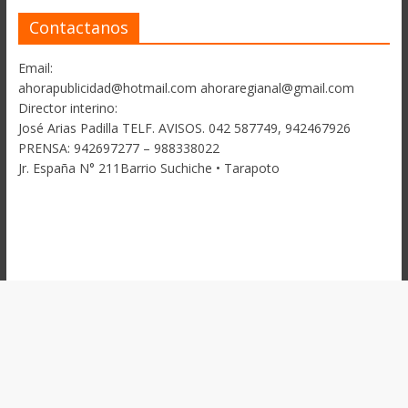
Contactanos
Email:
ahorapublicidad@hotmail.com ahoraregianal@gmail.com
Director interino:
José Arias Padilla TELF. AVISOS. 042 587749, 942467926
PRENSA: 942697277 – 988338022
Jr. España N° 211Barrio Suchiche • Tarapoto