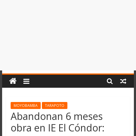
del
Perú,
Mundo
,
Ucayali,
San
Martín
y
Loreto
MOYOBAMBA
TARAPOTO
Abandonan 6 meses
obra en IE El Cóndor: