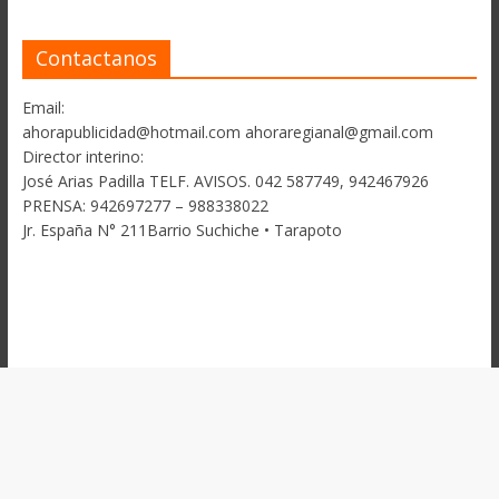
Contactanos
Email:
ahorapublicidad@hotmail.com ahoraregianal@gmail.com
Director interino:
José Arias Padilla TELF. AVISOS. 042 587749, 942467926
PRENSA: 942697277 – 988338022
Jr. España N° 211Barrio Suchiche • Tarapoto