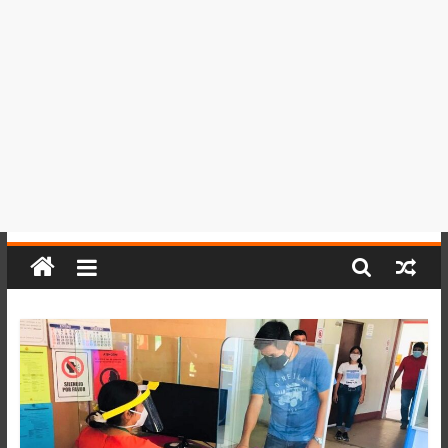
del
Perú,
Mundo
,
Ucayali,
San
Martín
y
Loreto