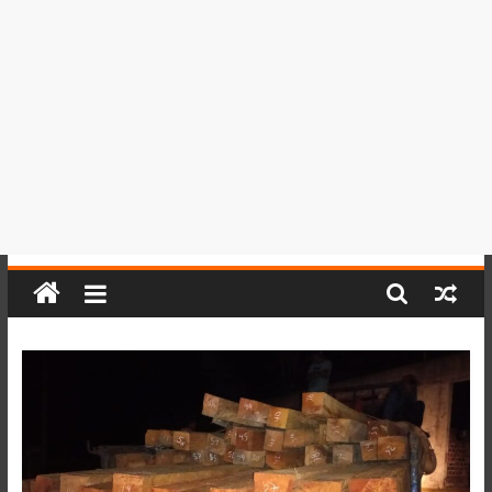
del
Perú,
Mundo
,
Ucayali,
San
Martín
y
Loreto