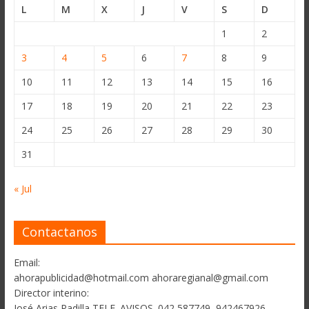
L
M
X
J
V
S
D
1
2
3
4
5
6
7
8
9
10
11
12
13
14
15
16
17
18
19
20
21
22
23
24
25
26
27
28
29
30
31
« Jul
Contactanos
Email:
ahorapublicidad@hotmail.com ahoraregianal@gmail.com
Director interino:
José Arias Padilla TELF. AVISOS. 042 587749, 942467926