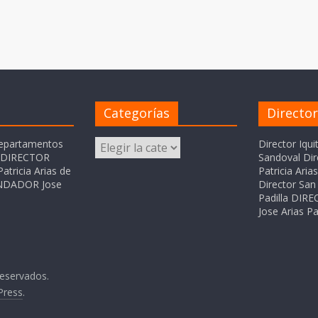
Categorías
Directo
Categorías
departamentos
Director Iqui
o DIRECTOR
Sandoval Dir
atricia Arias de
Patricia Ari
FUNDADOR Jose
Director San 
Padilla DI
Jose Arias Pa
reservados.
Press
.