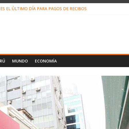
ES EL ÚLTIMO DÍA PARA PAGOS DE RECIBOS
o Escobar del Águila: LO QUE DICE LA HOJA DE VIDA PRESENTADA 
N EN EL TRABAJO: CINCO TÉCNICAS PARA POTENCIARLA
LOJ INVISIBLE” BAJO TIERRA QUE CONTROLA TODA LA VIDA EN E
ALIAGA NO EXPLICA RENUNCIA DE LUIS RUBIO
ERÚ
MUNDO
ECONOMÍA