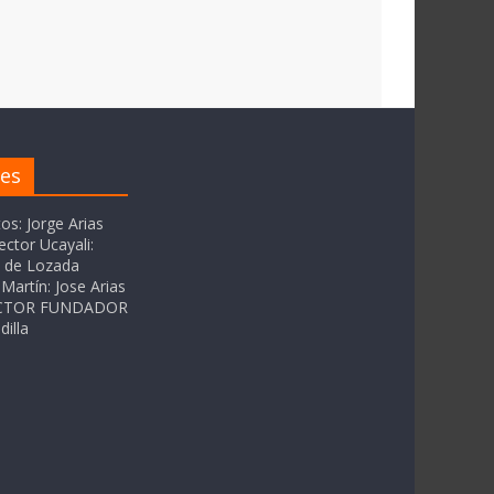
res
tos: Jorge Arias
ector Ucayali:
as de Lozada
Martín: Jose Arias
RECTOR FUNDADOR
dilla