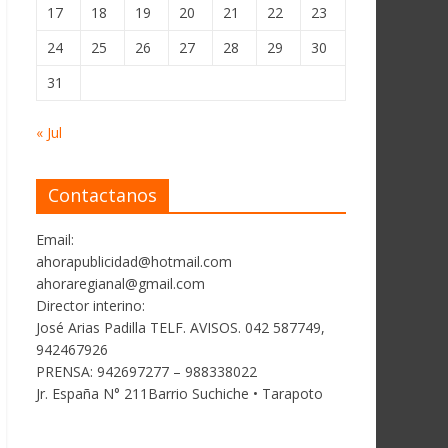
17
18
19
20
21
22
23
24
25
26
27
28
29
30
31
« Jul
Contactanos
Email:
ahorapublicidad@hotmail.com
ahoraregianal@gmail.com
Director interino:
José Arias Padilla TELF. AVISOS. 042 587749,
942467926
PRENSA: 942697277 – 988338022
Jr. España N° 211Barrio Suchiche • Tarapoto