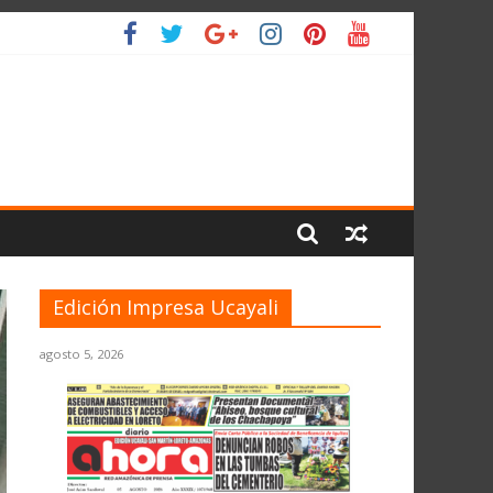
ANTE EL JNE
L PLANETA
Edición Impresa Ucayali
agosto 5, 2026