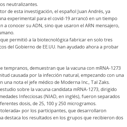
os neutralizantes.
or de esta investigación, el español Juan Andrés, ya
na experimental para el covid-19 arrancó en un tiempo
n a conocer su ADN, sino que usaron el ARN mensajero,
humano.
ue permitió a la biotecnológica fabricar en solo tres
icos del Gobierno de EE.UU. han ayudado ahora a probar
nque tempranos, demuestran que la vacuna con mRNA-1273
itud causada por la infección natural, empezando con una
n una nota el jefe médico de Moderna Inc., Tal Zaks.
 estudio sobre la vacuna candidata mRNA-1273, dirigido
ermedades Infecciosas (NIAD, en inglés), fueron separados
iferentes dosis, de 25, 100 y 250 microgramos.
olerada» por los participantes, que desarrollaron
a destaca los resultados en los grupos que recibieron dos