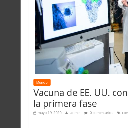
Martín
y
Loreto
Mundo
Vacuna de EE. UU. con
la primera fase
mayo 19, 2020
admin
0 comentarios
cov