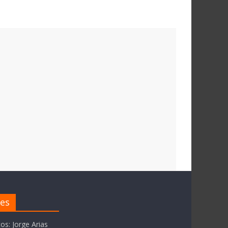
res
tos: Jorge Arias