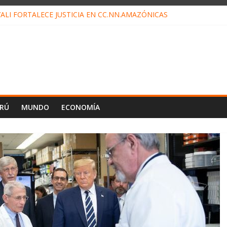
ALI FORTALECE JUSTICIA EN CC.NN.AMAZÓNICAS
LOJ INVISIBLE” BAJO TIERRA QUE CONTROLA TODA LA VIDA EN EL
ALIAGA NO EXPLICA RENUNCIA DE LUIS RUBIO
ES EL ÚLTIMO DÍA PARA PAGOS DE RECIBOS
TAHUANIA IRREGULARIDADES EN COMPRA COMBUSTIBLE
ERÚ
MUNDO
ECONOMÍA