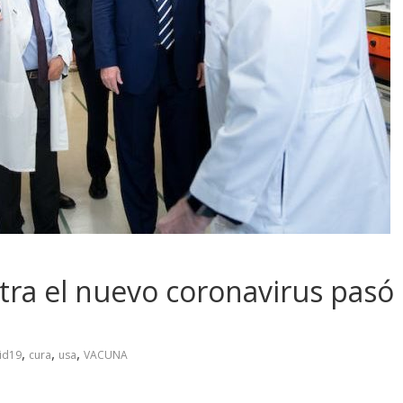
tra el nuevo coronavirus pasó
,
,
,
id19
cura
usa
VACUNA