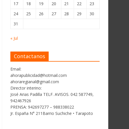
17
18
19
20
21
22
23
24
25
26
27
28
29
30
31
« Jul
Contactanos
Email:
ahorapublicidad@hotmail.com
ahoraregianal@gmail.com
Director interino:
José Arias Padilla TELF. AVISOS. 042 587749,
942467926
PRENSA: 942697277 – 988338022
Jr. España N° 211Barrio Suchiche • Tarapoto