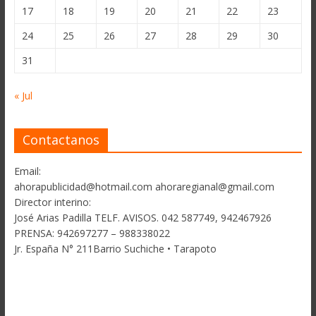
17
18
19
20
21
22
23
24
25
26
27
28
29
30
31
« Jul
Contactanos
Email:
ahorapublicidad@hotmail.com ahoraregianal@gmail.com
Director interino:
José Arias Padilla TELF. AVISOS. 042 587749, 942467926
PRENSA: 942697277 – 988338022
Jr. España N° 211Barrio Suchiche • Tarapoto