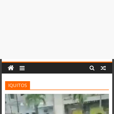
del
Perú,
Mundo
,
Ucayali,
San
Martín
y
Loreto
IQUITOS