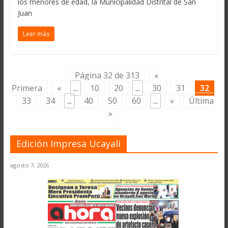
los menores de edad, la Municipalidad Distrital de San
Juan
Leer más
Página 32 de 313
«
Primera
«
...
10
20
...
30
31
32
33
34
...
40
50
60
...
»
Última
»
Edición Impresa Ucayali
agosto 7, 2026