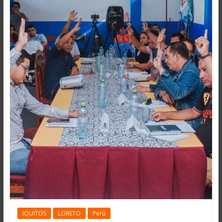
IQUITOS
LORETO
Perú