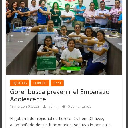
IQUITOS
LORETO
Perú
Gorel busca prevenir el Embarazo
Adolescente
marzo 30, 2023
admin
0 comentarios
El gobernador regional de Loreto Dr. René Chávez,
acompañado de sus funcionarios, sostuvo importante