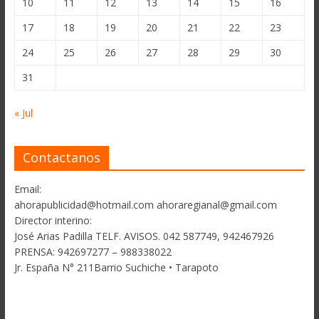
10
11
12
13
14
15
16
17
18
19
20
21
22
23
24
25
26
27
28
29
30
31
« Jul
Contactanos
Email:
ahorapublicidad@hotmail.com ahoraregianal@gmail.com
Director interino:
José Arias Padilla TELF. AVISOS. 042 587749, 942467926
PRENSA: 942697277 – 988338022
Jr. España N° 211Barrio Suchiche • Tarapoto