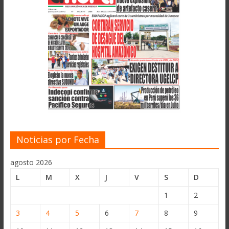
Noticias por Fecha
agosto 2026
L
M
X
J
V
S
D
1
2
3
4
5
6
7
8
9