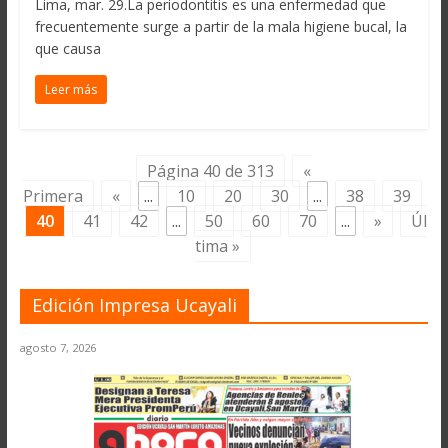
Lima, mar. 29.La periodontitis es una enfermedad que
frecuentemente surge a partir de la mala higiene bucal, la
que causa
Leer más
Página 40 de 313
«
Primera
«
...
10
20
30
...
38
39
40
41
42
...
50
60
70
...
»
Úl
tima »
Edición Impresa Ucayali
agosto 7, 2026