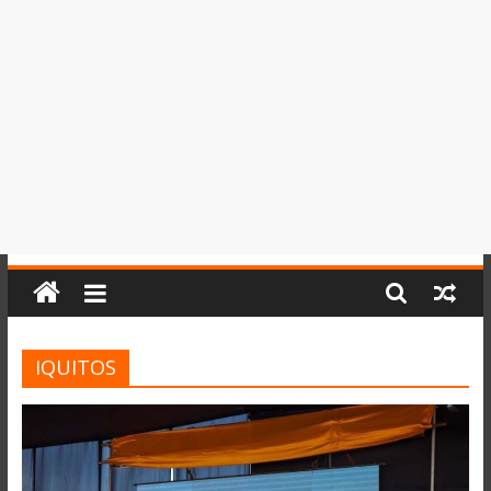
del
Perú,
Mundo
,
Ucayali,
San
Martín
y
Loreto
IQUITOS