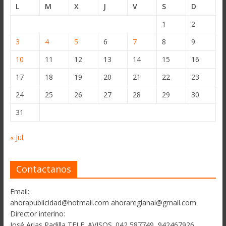
L
M
X
J
V
S
D
1
2
3
4
5
6
7
8
9
10
11
12
13
14
15
16
17
18
19
20
21
22
23
24
25
26
27
28
29
30
31
« Jul
Contactanos
Email:
ahorapublicidad@hotmail.com ahoraregianal@gmail.com
Director interino:
José Arias Padilla TELF. AVISOS. 042 587749, 942467926