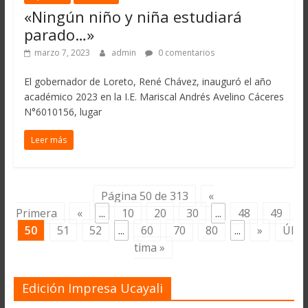
«Ningún niño y niña estudiará
parado…»
marzo 7, 2023
admin
0 comentarios
El gobernador de Loreto, René Chávez, inauguró el año
académico 2023 en la I.E. Mariscal Andrés Avelino Cáceres
N°6010156, lugar
Leer más
Página 50 de 313
«
Primera
«
...
10
20
30
...
48
49
50
51
52
...
60
70
80
...
»
Úl
tima »
Edición Impresa Ucayali