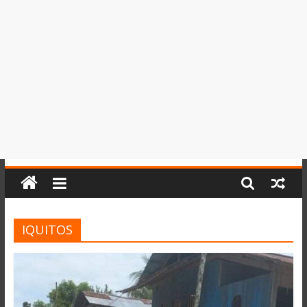
del
Perú,
Mundo
,
Ucayali,
San
Martín
y
Loreto
IQUITOS