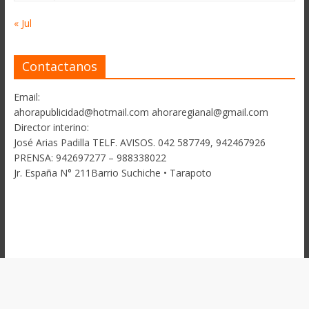
« Jul
Contactanos
Email:
ahorapublicidad@hotmail.com ahoraregianal@gmail.com
Director interino:
José Arias Padilla TELF. AVISOS. 042 587749, 942467926
PRENSA: 942697277 – 988338022
Jr. España N° 211Barrio Suchiche • Tarapoto