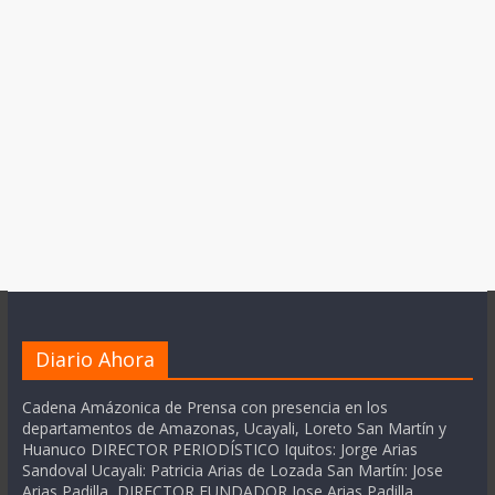
Diario Ahora
Cadena Amázonica de Prensa con presencia en los
departamentos de Amazonas, Ucayali, Loreto San Martín y
Huanuco DIRECTOR PERIODÍSTICO Iquitos: Jorge Arias
Sandoval Ucayali: Patricia Arias de Lozada San Martín: Jose
Arias Padilla DIRECTOR FUNDADOR Jose Arias Padilla