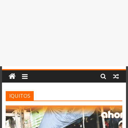
del
Perú,
Mundo
,
Ucayali,
San
Martín
y
Loreto
IQUITOS