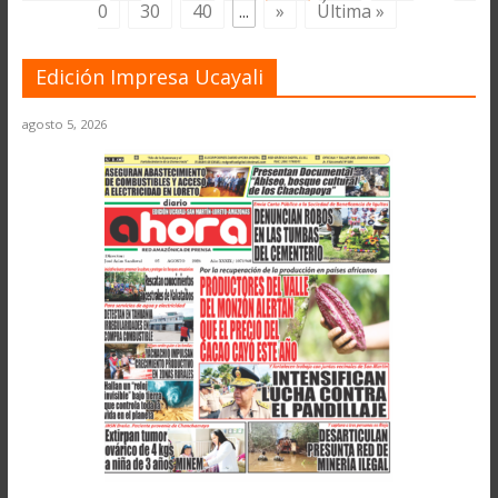
0
30
40
...
»
Última »
Edición Impresa Ucayali
agosto 5, 2026