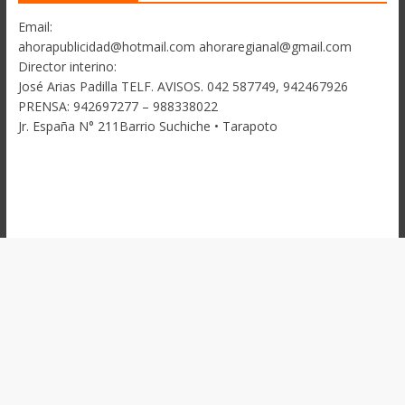
Email:
ahorapublicidad@hotmail.com ahoraregianal@gmail.com
Director interino:
José Arias Padilla TELF. AVISOS. 042 587749, 942467926
PRENSA: 942697277 – 988338022
Jr. España N° 211Barrio Suchiche • Tarapoto