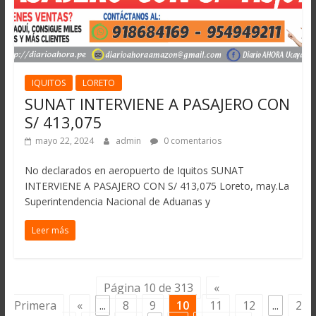
IQUITOS
LORETO
SUNAT INTERVIENE A PASAJERO CON
S/ 413,075
mayo 22, 2024
admin
0 comentarios
No declarados en aeropuerto de Iquitos SUNAT
INTERVIENE A PASAJERO CON S/ 413,075 Loreto, may.La
Superintendencia Nacional de Aduanas y
Leer más
Página 10 de 313
«
Primera
«
...
8
9
10
11
12
...
2