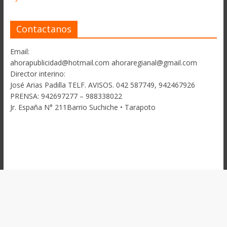
Contactanos
Email:
ahorapublicidad@hotmail.com ahoraregianal@gmail.com
Director interino:
José Arias Padilla TELF. AVISOS. 042 587749, 942467926
PRENSA: 942697277 – 988338022
Jr. España N° 211Barrio Suchiche • Tarapoto