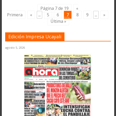
Página 7 de 19
«
Primera
«
...
5
6
7
8
9
...
»
Última »
Edición Impresa Ucayali
agosto 5, 2026