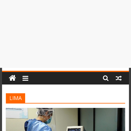
del
Perú,
Mundo
,
Ucayali,
San
Martín
y
Loreto
LIMA