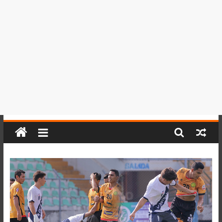
del
Perú,
Mundo
,
Ucayali,
San
Martín
y
Loreto