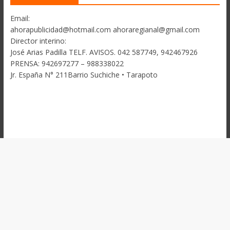
Email:
ahorapublicidad@hotmail.com ahoraregianal@gmail.com
Director interino:
José Arias Padilla TELF. AVISOS. 042 587749, 942467926
PRENSA: 942697277 – 988338022
Jr. España N° 211Barrio Suchiche • Tarapoto