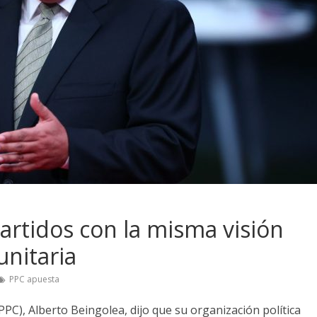
rtidos con la misma visión
nitaria
PPC apuesta
PPC), Alberto Beingolea, dijo que su organización política