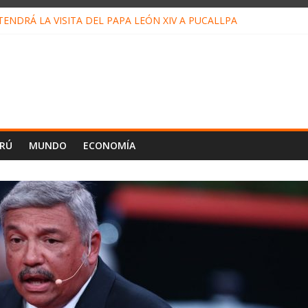
ENDRÁ LA VISITA DEL PAPA LEÓN XIV A PUCALLPA
ONCURSO DE MICRORELATOS BIBLIOTECUENTO 2026
NUEVA DIRECTIVA SUDUNU
PACTO DE ECONOMÍAS ILEGALES CONTRA PPII DE UCAYALI
 PETRÓLEO EN PERÚ SUPERÓ LOS 36 MIL BARRILES/DÍA EN JULI
ERÚ
MUNDO
ECONOMÍA