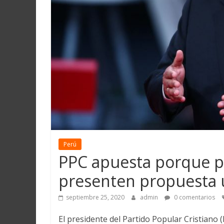
Martín
y
Loreto
Perú
PPC apuesta porque pa
presenten propuesta u
septiembre 25, 2020
admin
0 comentarios
El presidente del Partido Popular Cristiano (