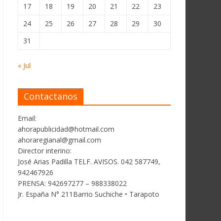
17
18
19
20
21
22
23
24
25
26
27
28
29
30
31
« Jul
Contactanos
Email:
ahorapublicidad@hotmail.com
ahoraregianal@gmail.com
Director interino:
José Arias Padilla TELF. AVISOS. 042 587749,
942467926
PRENSA: 942697277 – 988338022
Jr. España N° 211Barrio Suchiche • Tarapoto