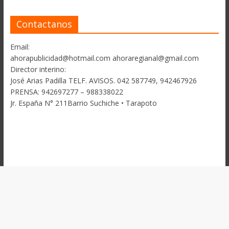
Contactanos
Email:
ahorapublicidad@hotmail.com ahoraregianal@gmail.com
Director interino:
José Arias Padilla TELF. AVISOS. 042 587749, 942467926
PRENSA: 942697277 – 988338022
Jr. España N° 211Barrio Suchiche • Tarapoto