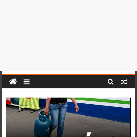
del
Perú,
Mundo
,
Ucayali,
San
Martín
y
Loreto