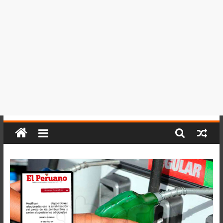
del
Perú,
Mundo
,
Ucayali,
San
Martín
y
Loreto