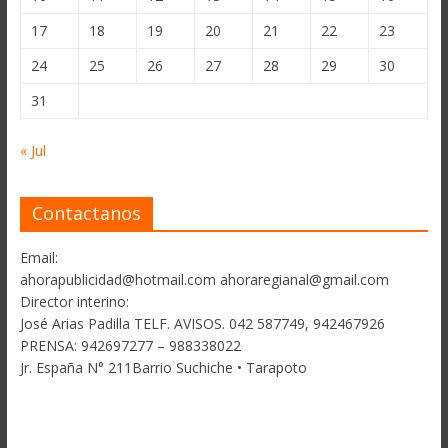
17
18
19
20
21
22
23
24
25
26
27
28
29
30
31
« Jul
Contactanos
Email:
ahorapublicidad@hotmail.com ahoraregianal@gmail.com
Director interino:
José Arias Padilla TELF. AVISOS. 042 587749, 942467926
PRENSA: 942697277 – 988338022
Jr. España N° 211Barrio Suchiche • Tarapoto