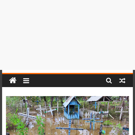
del
Perú,
Mundo
,
Ucayali,
San
Martín
y
Loreto