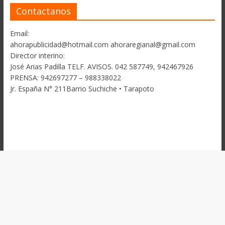
Contactanos
Email:
ahorapublicidad@hotmail.com ahoraregianal@gmail.com
Director interino:
José Arias Padilla TELF. AVISOS. 042 587749, 942467926
PRENSA: 942697277 – 988338022
Jr. España N° 211Barrio Suchiche • Tarapoto