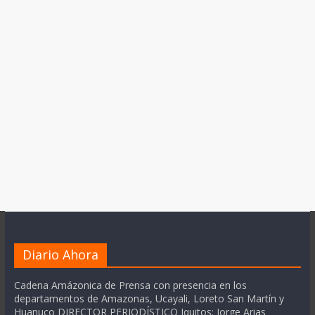
Diario Ahora
Cadena Amázonica de Prensa con presencia en los
departamentos de Amazonas, Ucayali, Loreto San Martín y
Huanuco DIRECTOR PERIODÍSTICO Iquitos: Jorge Arias