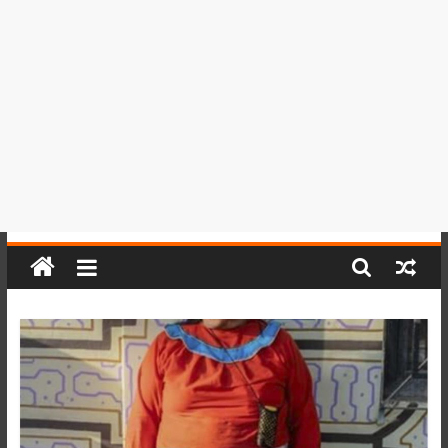
del
Perú,
Mundo
,
Ucayali,
San
Martín
y
Loreto